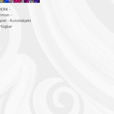
chnellansicht
ERK -
mmon -
iel - Kunstobjekt
rfügbar