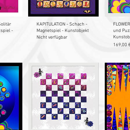
t
Schnellansicht
S
litär
KAPITULATION - Schach -
FLOWERP
spiel -
Magnetspiel - Kunstobjekt
und Puzz
Kunstob
Nicht verfügbar
Preis
169,00 