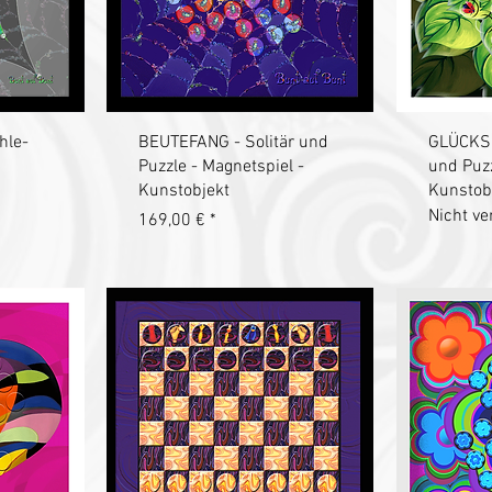
t
Schnellansicht
S
hle-
BEUTEFANG - Solitär und
GLÜCKSS
Puzzle - Magnetspiel -
und Puzz
Kunstobjekt
Kunstob
Nicht ve
Preis
169,00 €