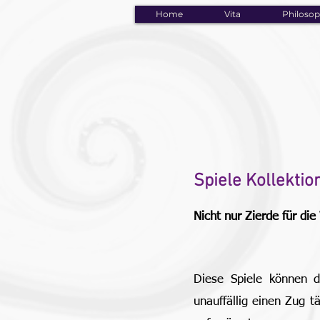
Home
Vita
Philosop
Spiele Kollektio
Nicht nur Zierde für d
Diese Spiele können 
unauffällig einen Zug t