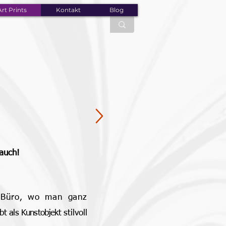
rt Prints
Kontakt
Blog
rauch!
 Büro, wo man ganz
ib
t als Kunstobjekt
stilvoll