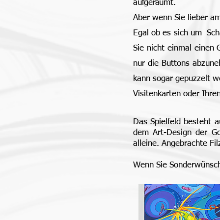
au
f
ge
rä
um
t
.
Aber wenn Sie lieber am
Egal ob es sich um Sch
Sie nicht einmal einen 
nur die Buttons abzuneh
kann sogar gepuzzelt we
Visitenkarten oder Ihre
Das Spielfeld besteht 
dem Art-Design der Go
alleine. Angebrachte Fi
Wenn Sie Sonderwünsche