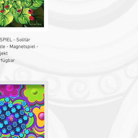
chnellansicht
PIEL - Solitär
le - Magnetspiel -
jekt
rfügbar