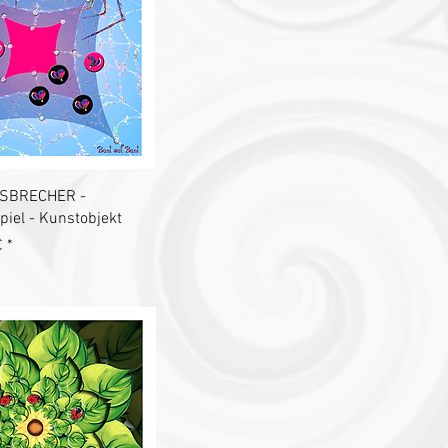
chnellansicht
SBRECHER -
iel - Kunstobjekt
€