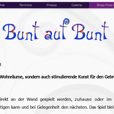
hie
Termine
Presse
Galerie
Shop Fine A
n
ie Wohnräume, sondern auch stimulierende Kunst für den Geb
direkt an der Wand gespielt werden,
zuhause oder im
ätigen kann und bei Gelegenheit den nächsten.
Das S
pi
el
ble