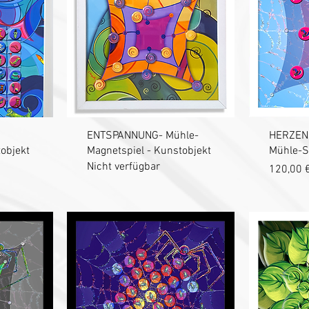
t
Schnellansicht
S
ENTSPANNUNG- Mühle-
HERZEN
objekt
Magnetspiel - Kunstobjekt
Mühle-Sp
Nicht verfügbar
Preis
120,00 