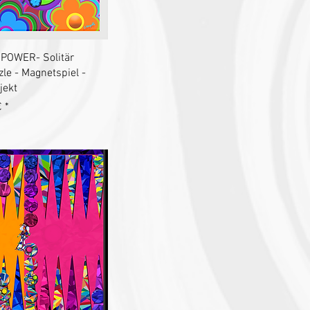
chnellansicht
OWER- Solitär
le - Magnetspiel -
jekt
€