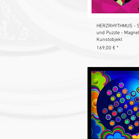
Schnellansich
HERZRHYTHMUS - So
und Puzzle - Magnet
Kunstobjekt
Preis
169,00 €