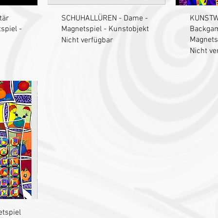
t
Schnellansicht
S
tär
SCHUHALLÜREN - Dame -
KUNSTW
spiel -
Magnetspiel - Kunstobjekt
Backga
Magnetsp
Nicht verfügbar
Nicht ve
t
tspiel