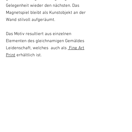
Gelegenheit wieder den nächsten.
Das
Magnets
pi
el
bleib
t als Kunstobjekt
an der
Wand stilvoll
au
f
ge
rä
um
t
.
Das Motiv resultiert aus einzelnen
Elementen des gleichnamigen Gemäldes
Leidenschaft, welches auch als
Fine Art
Print
erhältlich ist.
Spielart: Vier gewinnt
Motiv: Leidenschaft
Digitaldruck (Fotoqualität) 30 cm x 40
cm - hinter Glas
Eingelegtes Blech (0,5mm) 30 cm x 40
cm
angebrachte Filzecken als Kratzschutz
42 Magnetbuttons mit Einzelmotiven