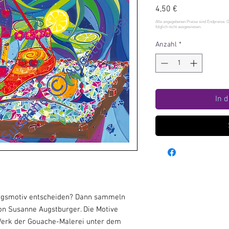
Preis
4,50 €
Anzahl
*
In 
blingsmotiv entscheiden? Dann sammeln
on Susanne Augstburger. Die Motive
Werk der Gouache-Malerei unter dem