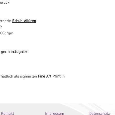
urück.
erserie
Schuh-Allüren
09
 300g/qm
rger handsigniert
hältlich als signierten
Fine Art Print
in
Kontakt
Impressum
Datenschutz