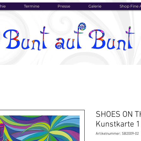
hie
Termine
Presse
Galerie
Shop Fine A
SHOES ON T
Kunstkarte 1
Artikelnummer: SB2009-02