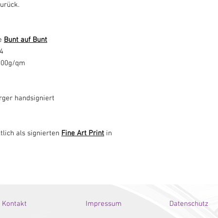
urück.
ie
Bunt auf Bunt
04
 300g/qm
rger handsigniert
tlich als signierten
Fine Art Print
in
Kontakt
Impressum
Datenschutz