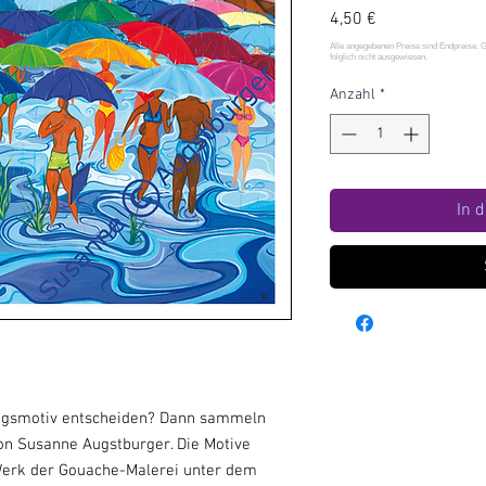
Preis
4,50 €
Anzahl
*
In 
blingsmotiv entscheiden? Dann sammeln
on Susanne Augstburger. Die Motive
Werk der Gouache-Malerei unter dem