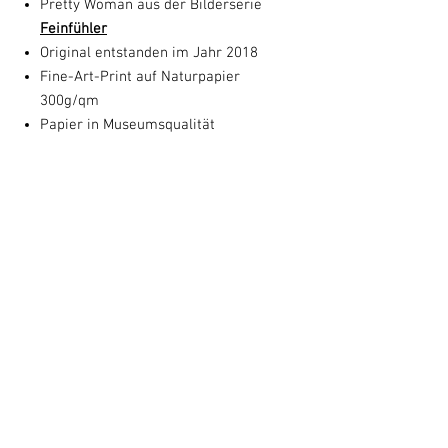
Pretty Woman aus der Bilderserie
Feinfühler
Original entstanden im Jahr 2018
Fine-Art-Print auf Naturpapier
300g/qm
Papier in Museumsqualität
Kunstkarte: 16,5 cm x 13 cm
1. Auflage von Susanne Augstburger
handsigniert
Sammelbild-Nummer: 2018-04
Das Motiv Pretty Woman ist auch
erhältlich als signierten
Fine Art Print
in
Originalgröße