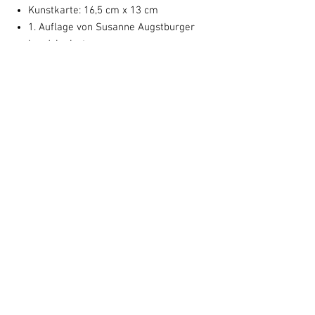
Kunstkarte: 16,5 cm x 13 cm
1. Auflage von Susanne Augstburger
handsigniert
Sammelbild-Nummer: 2009-03
Das Motiv Leidenschaft ist auch erhältlich
als signierten
Fine Art Print
in
Originalgröße
Kontakt
Impressum