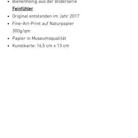
Bienenhonig aus der Bilderserie
Feinfühler
Original entstanden im Jahr 2017
Fine-Art-Print auf Naturpapier
300g/qm
Papier in Museumsqualität
Kunstkarte: 16,5 cm x 13 cm
1. Auflage von Susanne Augstburger
handsigniert
Sammelbild-Nummer: 2017-01
Das Motiv Bienenhonig ist auch erhältlich
als signierten
Fine Art Print
in
Originalgröße