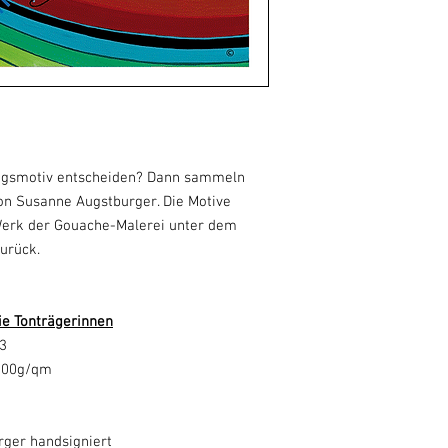
blingsmotiv entscheiden? Dann sammeln
on Susanne Augstburger. Die Motive
Werk der Gouache-Malerei unter dem
urück.
ie Tonträgerinnen
13
 300g/qm
rger handsigniert