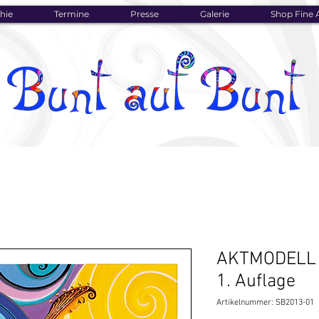
hie
Termine
Presse
Galerie
Shop Fine A
AKTMODELL 2
1. Auflage
Artikelnummer: SB2013-01