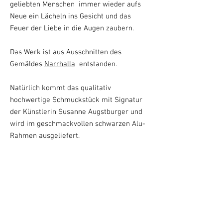
geliebten Menschen immer wieder aufs
Neue ein Lächeln ins Gesicht und das
Feuer der Liebe in die Augen zaubern.
Das Werk ist aus Ausschnitten des
Gemäldes
Narrhalla
entstanden.
Natürlich kommt das qualitativ
hochwertige Schmuckstück mit Signatur
der Künstlerin Susanne Augstburger und
wird im geschmackvollen schwarzen Alu-
Rahmen ausgeliefert.
Art Design HERZENSSEELE aus der
Serie Herzensangelegenheiten
wahlweise mit Titel des Werks auf dem
Bild
Fotodruck 40 x 30 cm