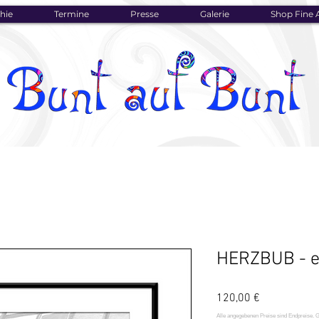
hie
Termine
Presse
Galerie
Shop Fine A
HERZBUB - e
Preis
120,00 €