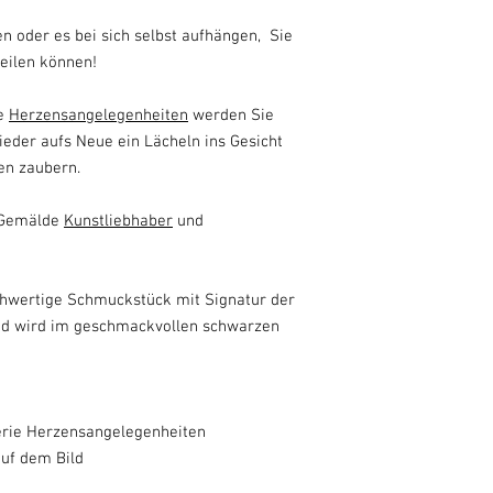
n oder es bei sich selbst aufhängen, Sie
teilen können!
ie
Herzensangelegenheiten
werden Sie
der aufs Neue ein Lächeln ins Gesicht
gen zaubern.
r Gemälde
Kunstliebhaber
und
chwertige Schmuckstück mit Signatur der
nd wird im geschmackvollen schwarzen
rie Herzensangelegenheiten
auf dem Bild