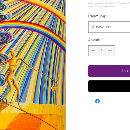
Rahmung
*
Auswählen
Anzahl
*
In 