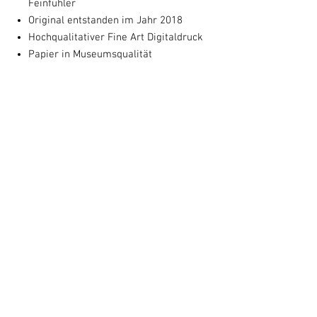
Feinfühler
Original entstanden im Jahr 2018
Hochqualitativer Fine Art Digitaldruck
Papier in Museumsqualität
Das Motiv entspricht dem Originalbild
(50 x 64 cm) und wird mit Untertitel
und Entstehungsjahr auf 60 X 80 cm
gedruckt.
von Susanne Augstburger
handsignierter Kunstdruck
Optional: Mit schwarzem Rahmen und
Passepartout 60 x 80 cm
Kontakt