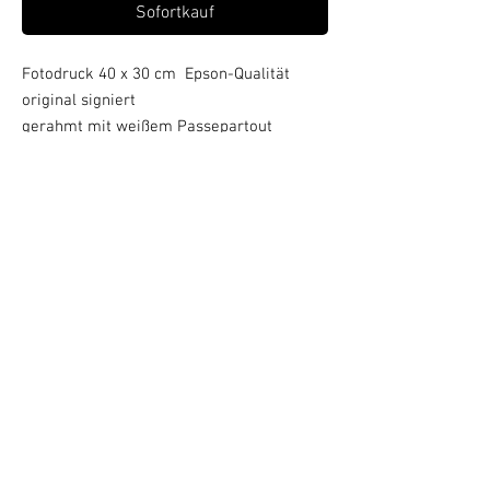
Sofortkauf
Fotodruck 40 x 30 cm Epson-Qualität
original signiert
gerahmt mit weißem Passepartout
dünner schwarzer Alu-Rahmen 50 x 40 cm
Kontakt
Impressum
Datenschutz
AGB