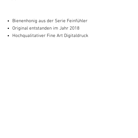
Bienenhonig aus der Serie Feinfühler
Original entstanden im Jahr 2018
Hochqualitativer Fine Art Digitaldruck
Papier in Museumsqualität
Das Motiv entspricht dem Originalbild
(50 x 64 cm) und wird mit Untertitel
und Entstehungsjahr auf 60 X 80 cm
gedruckt.
von Susanne Augstburger
handsignierter Kunstdruck
Optional: Mit schwarzem Rahmen und
Passepartout 60 x 80 cm