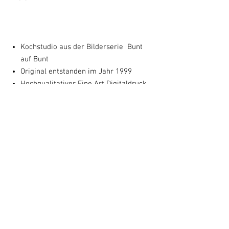
Kochstudio aus der Bilderserie Bunt
auf Bunt
Original entstanden im Jahr 1999
Hochqualitativer Fine Art Digitaldruck
Papier in Museumsqualität
Das Motiv entspricht dem Originalbild
(50x 64 cm) und wird mit Untertitel und
Entstehungsjahr auf 60 X 80 cm
gedruckt.
von Susanne Augstburger
handsignierter Kunstdruck
Optional: Mit schwarzem Rahmen und
Passepartout 60 x 80 cm