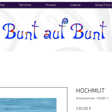
hie
Termine
Presse
Galerie
Shop Fine A
HOCHMUT
Artikelnummer: FA2001-1
Preis
230,00 €