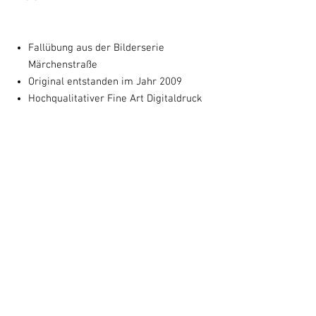
Fallübung aus der Bilderserie
Märchenstraße
Original entstanden im Jahr 2009
Hochqualitativer Fine Art Digitaldruck
Papier in Museumsqualität
Das Motiv entspricht dem Originalbild
(50 x 64 cm) und wird mit Untertitel
und Entstehungsjahr auf 60 X 80 cm
gedruckt.
von Susanne Augstburger
handsignierter Kunstdruck
Optional: Mit schwarzem Rahmen und
Passepartout 60 x 80 cm