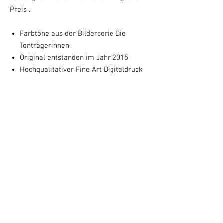
Preis .
Farbtöne aus der Bilderserie
Die
Tonträgerinnen
Original entstanden im Jahr 2015
Hochqualitativer Fine Art Digitaldruck
Papier in Museumsqualität
Das Motiv entspricht dem Originalbild
(50x 64 cm) und wird mit Untertitel und
Entstehungsjahr auf 60 X 80 cm
gedruckt.
von Susanne Augstburger
handsignierter Kunstdruck
Optional: Mit schwarzem Rahmen und
Passepartout 60 x 80 cm