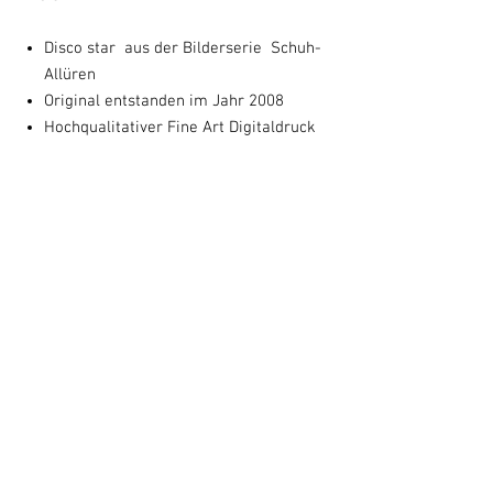
Disco star aus der Bilderserie Schuh-
Allüren
Original entstanden im Jahr 2008
Hochqualitativer Fine Art Digitaldruck
Papier in Museumsqualität
Das Motiv entspricht dem Originalbild
(64x50 cm) und wird mit Untertitel und
Entstehungsjahr auf 80 X 60 cm
gedruckt.
von Susanne Augstburger
handsignierter Kunstdruck
Optional: Mit schwarzem Rahmen und
Passepartout 80 x 60 cm