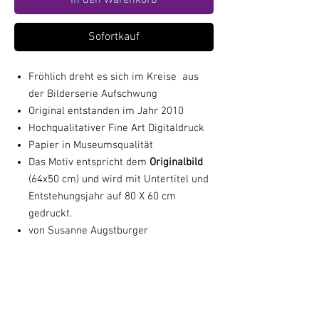
In den Warenkorb
Sofortkauf
Fröhlich dreht es sich im Kreise aus
der Bilderserie Aufschwung
Original entstanden im Jahr 2010
Hochqualitativer Fine Art Digitaldruck
Papier in Museumsqualität
Das Motiv entspricht dem
Originalbild
(64x50 cm) und wird mit Untertitel und
Entstehungsjahr auf 80 X 60 cm
gedruckt.
von Susanne Augstburger
handsignierter Kunstdruck
Optional: Mit schwarzem Rahmen und
Passepartout 80 x 60 cm