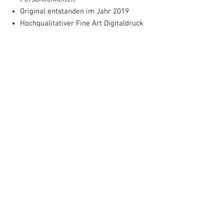
Original entstanden im Jahr 2019
Hochqualitativer Fine Art Digitaldruck
Papier in Museumsqualität
Verkleinerter Ausschnitt des
Originalbildes (18 x 13 cm)
von Susanne Augstburger handsigniert
Mit schwarzem hochwertigen Alu-
Rahmen und weißem Passepartout 24 x
18 cm
optional - schwares Passepartout
Kontakt
Impressum