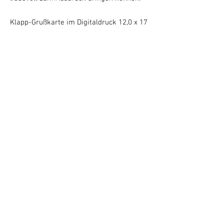
Klapp-Grußkarte im Digitaldruck 12,0 x 17
cm (300 g/qm Chromokarton) mit weißem
Kuvert
Wenn Sie Interesse an einem gerahmten
Art Design Fotodruck
wo im Shop nicht zu
finden, können Sie gerne ein Anrage per
Kontaktformular
stellen.
Kontakt
Impressum