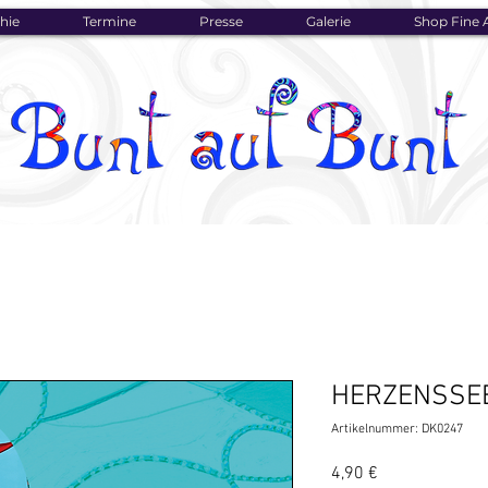
hie
Termine
Presse
Galerie
Shop Fine A
HERZENSSE
Artikelnummer: DK0247
Preis
4,90 €