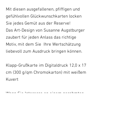
Mit diesen ausgefallenen, pfiffigen und
gefühlvollen Glückwunschkarten locken
Sie jedes Gemüt aus der Reserve!
Das Art-Design von Susanne Augstburger
zaubert für jeden Anlass das richtige
Motiv, mit dem Sie Ihre Wertschätzung
liebevoll zum Ausdruck bringen können.
Klapp-Grußkarte im Digitaldruck 12,0 x 17
cm (300 g/qm Chromokarton) mit weißem
Kuvert
Wenn Sie Interesse an einem gerahmten
Art Design Fotodruck
wo im Shop nicht zu
finden, können Sie gerne ein Anfrage per
Kontaktformular
stellen.